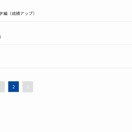
学編（成績アップ）
編
1
2
3